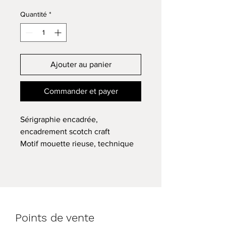
Quantité
*
Ajouter au panier
Commander et payer
Sérigraphie encadrée,
encadrement scotch craft
Motif mouette rieuse, technique
du papier découpé
Format 21x29cm
Série limitée et numérotée,
chaque sérigraphie est unique et
peut donc être différente de la
Points de vente
photo