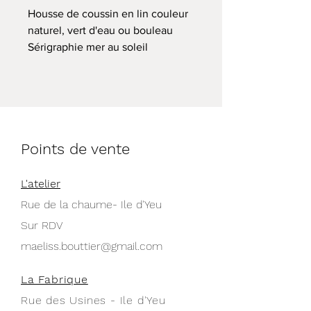
Housse de coussin en lin couleur
naturel, vert d'eau ou bouleau
Sérigraphie mer au soleil
couchant format 40x40cm ou
50x50cm.
Encre sans solvants
Lavage à froid
Commande personnalisable
Points de vente
possible
Housse seule 40€, avec coussin
45€
L'atelier
Rue de la chaume- Ile d'Yeu
Sur RDV
maeliss.bouttier@gmail.com
La Fabrique
Rue des Usines - Ile d'Yeu