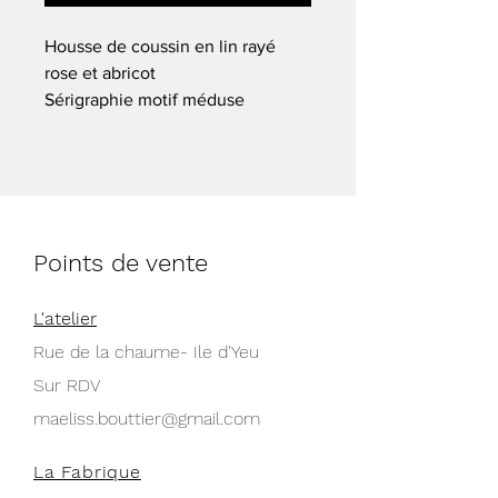
Housse de coussin en lin rayé
rose et abricot
Sérigraphie motif méduse
blanche, déclinable sur demande
Taille: 40x40cm
Encre sans solvants
Lavage à froid ou 30°C
Points de vente
L'atelier
Rue de la chaume- Ile d'Yeu
Sur RDV
maeliss.bouttier@gmail.com
La Fabrique