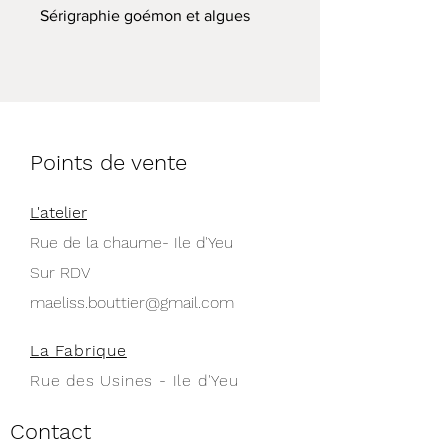
Sérigraphie goémon et algues
marines, impression 2 couleurs,
tomette et doré, format 40x50cm.
Encre sans solvants
Lavage à froid
Housse seule 50€, avec coussin
Points de vente
55€
L'atelier
Rue de la chaume- Ile d'Yeu
Sur RDV
maeliss.bouttier@gmail.com
La Fabrique
Rue des Usines - Ile d'Yeu
Contact